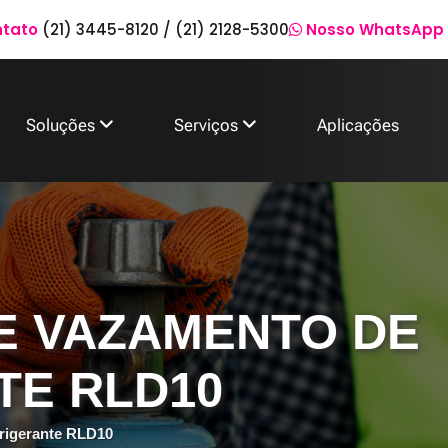
ntato
(21) 3445-8120
/
(21) 2128-5300
Nosso WhatsApp
Soluções
Serviços
Aplicações
E VAZAMENTO DE
TE RLD10
frigerante RLD10