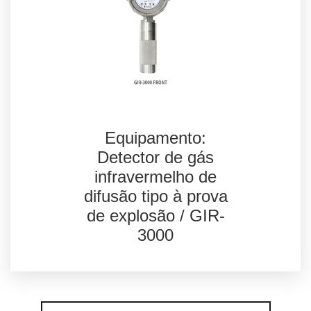
Analisador de Biogás
On Line Gasboard
3200